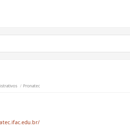
strativos
/
Pronatec
tec.ifac.edu.br/